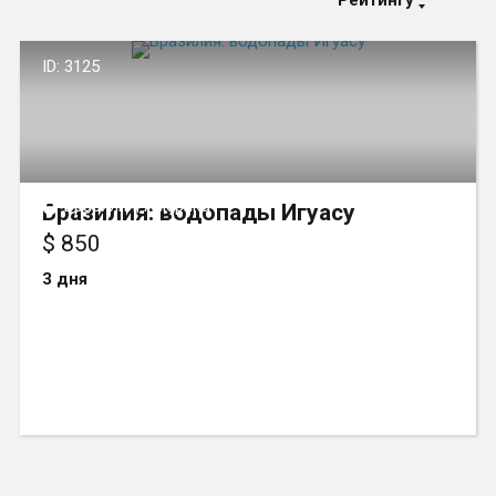
Рейтингу
ID: 3125
Бразилия, Америка
Бразилия: водопады Игуасу
$ 850
3 дня