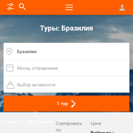
Туры: Бразилия
Бразилия
Месяц отправления
Выбор активности
1 тур
Главная
Туры: Бразилия
Сортировать
Цене
по: