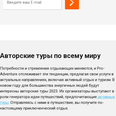
Гавайи
Плато Путорана
Германия
Подмосковье
Греция
Португалия
Грузия
Сахалин и Курилы
Дагестан
Сибирь
Индия
Тайланд
Индонезия
Турция
Ирландия
Узбекистан
Авторские туры по всему миру
Исландия
Урал
Потребности и стремления отдыхающих меняются, и Pro-
Испания
Фиджи
Adventure отслеживает эти тенденции, предлагая свои услуги в
Италия
Филиппинские острова
актуальных направлениях, включая активный отдых и туризм. В
Кавказ
Финляндия
новом году для большинства энергичных людей будут
Калининград
Франция
интересны авторские туры 2023. Их организаторы выступают в
роли генератора идеи путешествий, предпочитающие
активные
Камбоджа
Хорватия
туры
. Отправляясь с ними в путешествие, вы получите по-
Камчатка
Центральная Россия
настоящему приключенческий отдых.
Карелия
Черногория