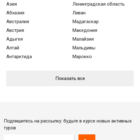
Азия
Ленинградская область
Абхазия
Ливан
Австралия
Мадагаскар
Австрия
Македония
Адыгея
Малайзия
Алтай
Мальдивы
Антарктида
Марокко
Аргентина
Мексика
Арктика
Мьянма
Показать все
Армения
Намибия
Архангельская область
Непал
Байкал
Нидерланды
Бельгия
Новая Зеландия
Болгария
Норвегия
Подпишитесь на рассылку: будьте в курсе новых активных
Бразилия
Патагония
туров
Вьетнам
Перу