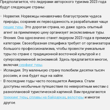
Предполагается, что лидерами авторского туризма 2023 года
Кения
Чили
будут следующие страны:
Кипр
Швейцария
Норвегия. Норвежцы ненавязчиво благоустроили чудеса
Киргизия
Шпицберген
природы, сохранив их первозданность и разрабатывая чаще
Китай
Шри-Ланка
пешие туры
. Это дорогая страна, но даже здесь опытный
Колумбия
Эквадор
агент за приемлемую цену организует эксклюзивные туры.
Кольский полуостров
Эфиопия
Япония. Она однозначно станет лидером 2023 года в премиум
категории. Своеобразная специфика требует от организатора
Коста-Рика
Япония
большого профессионализма, чтобы провести уникальные
туры по стране с традиционной восточной культурой и с
суперсовременной экономикой. Здесь предлагается многое,
включая
серфинг туры
.
Исландия. Эту маленькую страну полюбили десятки тысяч
россиян, и она будет еще на хайпе.
В последние годы часто посещается Америка. Стали
доступны необычные путешествия по невероятным местам с
разноплановой туристической картиной. Вам предлагаются
треккинг туры
,
сплавы на байдарках
,
велотуры
и многое
другое.