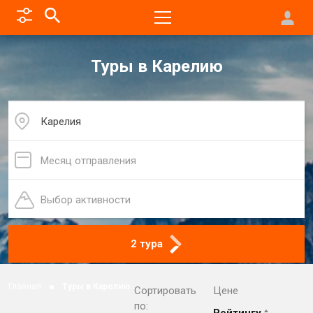
Туры в Карелию
Карелия
Месяц отправления
Выбор активности
2 тура
Главная
Туры в Карелию
Сортировать
Цене
по: