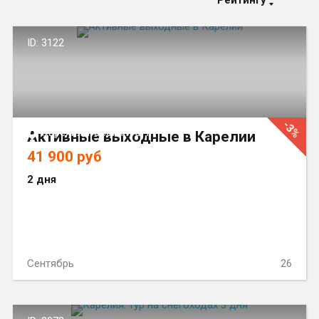
Рейтингу
ID: 3122
-3%
Карелия, Россия и СНГ
Активные выходные в Карелии
41 900 руб
2 дня
Сентябрь
26