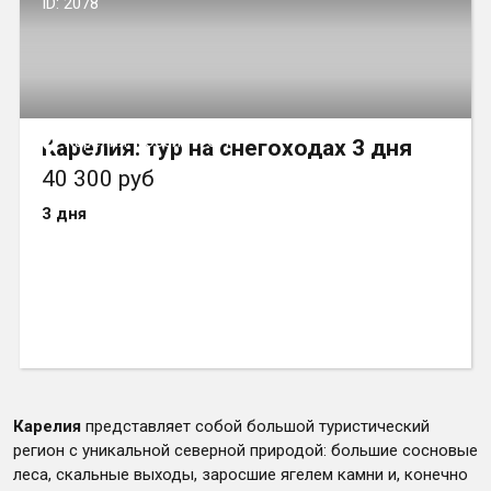
ID: 2078
Карелия, Россия и СНГ
Карелия: тур на снегоходах 3 дня
40 300 руб
3 дня
Карелия
представляет собой большой туристический
регион с уникальной северной природой: большие сосновые
леса, скальные выходы, заросшие ягелем камни и, конечно