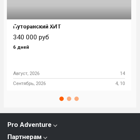
Плато Путорана, Россия и СНГ
Путоранский ХИТ
340 000 руб
6 дней
4
Август, 2026
14
1
Сентябрь, 2026
4, 10
А
Pro Adventure
Партнерам