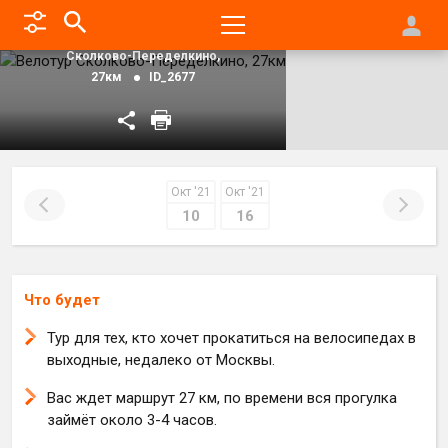
Главная
Туры по
Подмосковью
Велотур
Сколково-Переделкино,
27км
ID_2677
Окт '21
Окт '21
10
16
Что будет
Тур для тех, кто хочет прокатиться на велосипедах в
выходные, недалеко от Москвы.
Вас ждет маршрут 27 км, по времени вся прогулка
займёт около 3-4 часов.